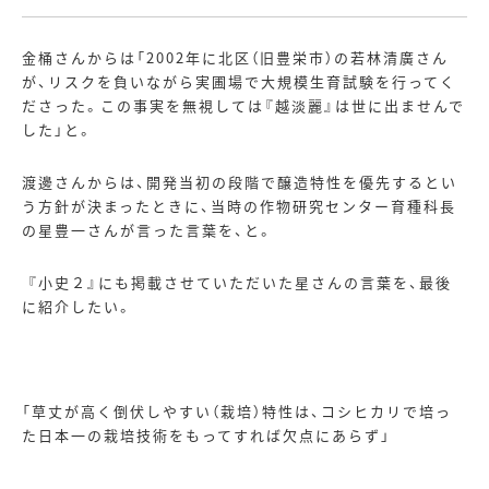
金桶さんからは「
2002
年に北区（旧豊栄市）の若林清廣さん
が、リスクを負いながら実圃場で大規模生育試験を行ってく
ださった。この事実を無視しては『越淡麗』は世に出ませんで
した」と。
渡邊さんからは、開発当初の段階で醸造特性を優先するとい
う方針が決まったときに、当時の作物研究センター育種科長
の星豊一さんが言った言葉を、と。
『小史２』にも掲載させていただいた星さんの言葉を、最後
に紹介したい。
「草丈が高く倒伏しやすい（栽培）特性は、コシヒカリで培っ
た日本一の栽培技術をもってすれば欠点にあらず」