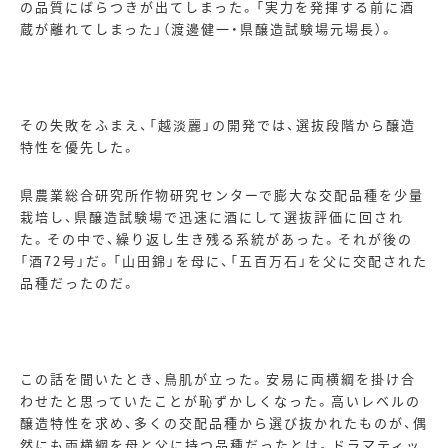
の品質にばらつきが出てしまった。「実力を発揮する前に酒
蔵が離れてしまった」（渡邊健一・県醸造試験場元場長）。
その失敗をふまえ、「越淡麗」の開発では、選抜段階から醸造
特性を優先した。
県農業総合研究所作物研究センターで膨大な交配品種を少量
栽培し、県醸造試験場で迅速に酒にして選抜評価に回され
た。その中で、繰り返し生き残る系統があった。それが後の
「酒
72
号」だ。「山田錦」を母に、「五百万石」を父に交配された
品種だったのだ。
この話を聞いたとき、鳥肌が立った。安易に両横綱を掛け合
わせたと思っていたことが恥ずかしくなった。高いレベルの
醸造特性を求め、多くの交配品種から選び抜かれたものが、偶
然にも両横綱を母と父に持つ品種だったとは。ドラマティッ