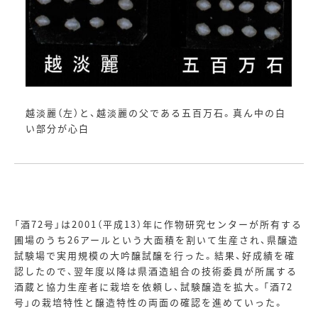
越淡麗（左）と、越淡麗の父である五百万石。真ん中の白
い部分が心白
「酒
72
号」は
2001
（平成
13
）年に作物研究センターが所有する
圃場のうち
26
アールという大面積を割いて生産され、県醸造
試験場で実用規模の大吟醸試醸を行った。結果、好成績を確
認したので、翌年度以降は県酒造組合の技術委員が所属する
酒蔵と協力生産者に栽培を依頼し、試験醸造を拡大。「酒
72
号」の栽培特性と醸造特性の両面の確認を進めていった。