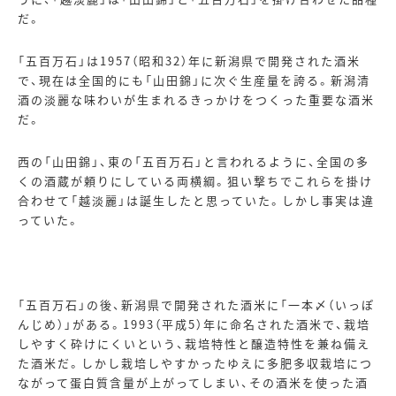
だ。
「五百万石」は
1957
（昭和
32
）年に新潟県で開発された酒米
で、現在は全国的にも「山田錦」に次ぐ生産量を誇る。新潟清
酒の淡麗な味わいが生まれるきっかけをつくった重要な酒米
だ。
西の「山田錦」、東の「五百万石」と言われるように、全国の多
くの酒蔵が頼りにしている両横綱。狙い撃ちでこれらを掛け
合わせて「越淡麗」は誕生したと思っていた。しかし事実は違
っていた。
「五百万石」の後、新潟県で開発された酒米に「一本〆（いっぽ
んじめ）」がある。
1993
（平成
5
）年に命名された酒米で、栽培
しやすく砕けにくいという、栽培特性と醸造特性を兼ね備え
た酒米だ。しかし栽培しやすかったゆえに多肥多収栽培につ
ながって蛋白質含量が上がってしまい、その酒米を使った酒