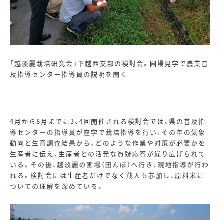
「越淡麗栽培研究会」下越西支部の検討会。圃場見学で農業普
及指導センター指導員の説明を聞く
4月から
8
月までに
3
、
4
回開催される検討会では、県の普及指
導センターの指導員が座学で栽培指導を行い、その年の気象
動向と生育調査結果から、どのような作業や対策が必要かを
生産者に伝え、生産者との活発な質疑応答が繰り広げられて
いる。その後、越淡麗の圃場（田んぼ）へ行き、現地指導が行わ
れる。検討会には生産者だけでなく蔵人も参加し、原料米に
ついての理解を深めている。