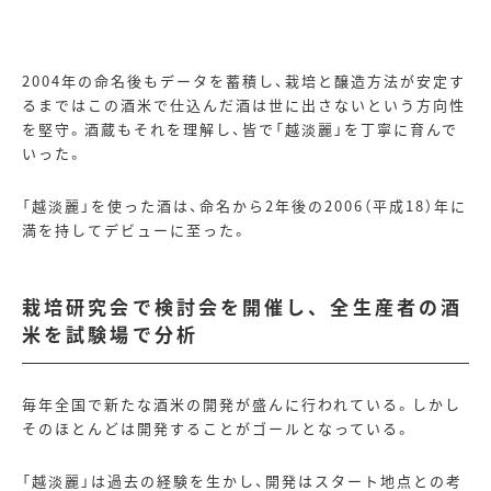
2004年の命名後もデータを蓄積し、栽培と醸造方法が安定す
るまではこの酒米で仕込んだ酒は世に出さないという方向性
を堅守。酒蔵もそれを理解し、皆で「越淡麗」を丁寧に育んで
いった。
「越淡麗」を使った酒は、命名から
2
年後の
2006
（平成
18
）年に
満を持してデビューに至った。
栽培研究会で検討会を開催し、全生産者の酒
米を試験場で分析
毎年全国で新たな酒米の開発が盛んに行われている。しかし
そのほとんどは開発することがゴールとなっている。
「越淡麗」は過去の経験を生かし、開発はスタート地点との考