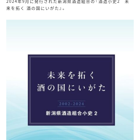
2024年
9
月に発行された新潟県酒造組合の『酒造小史
2
未
来を拓く 酒の国にいがた』。