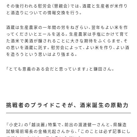
その後行われる慰労会（懇親会）では、酒蔵と生産者が米作り
と酒造りについての情報交換を行う。
酒蔵は生産農家の一年間の労をねぎらい、翌年もよい米を作
ってくださいとエールを送る。生産農家は手塩にかけて育て
た酒米で美酒が醸されることに大きな期待をふくらませ、そ
の思いを酒蔵に託す。慰労会によって、よい米を作り、よい酒
を造ろうという思いはより強まる。
「とても意義のある会だと思っています」と鎌田さん。
挑戦者のプライドこそが、酒米誕生の原動力
『小史
2
』の「越淡麗」特集で、前出の渡邊健一さんと、県醸造
試験場前場長の金桶光起さんから、「このことは必ず記事にし