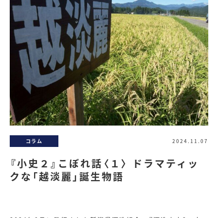
コラム
2024.11.07
『小史２』こぼれ話〈１〉 ドラマティッ
クな「越淡麗」誕生物語