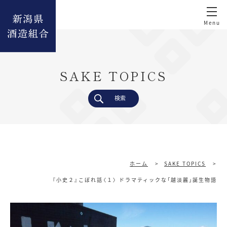
SAKE TOPICS
検索
ホーム
>
SAKE TOPICS
>
『小史２』こぼれ話〈１〉 ドラマティックな「越淡麗」誕生物語