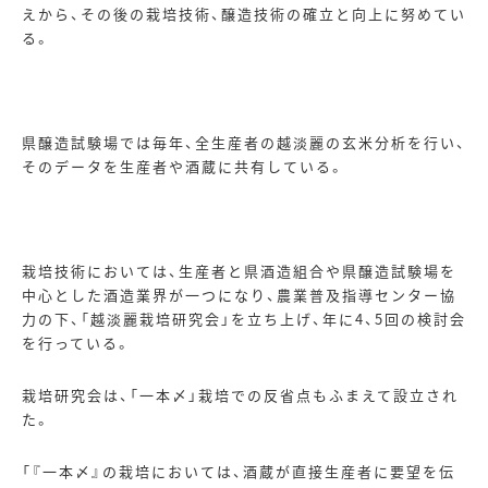
えから、その後の栽培技術、醸造技術の確立と向上に努めてい
る。
県醸造試験場では毎年、全生産者の越淡麗の玄米分析を行い、
そのデータを生産者や酒蔵に共有している。
栽培技術においては、生産者と県酒造組合や県醸造試験場を
中心とした酒造業界が一つになり、農業普及指導センター協
力の下、「越淡麗栽培研究会」を立ち上げ、年に
4、
5
回の検討会
を行っている。
栽培研究会は、「一本〆」栽培での反省点もふまえて設立され
た。
「『一本〆』の栽培においては、酒蔵が直接生産者に要望を伝