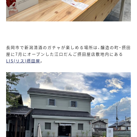
長岡市で新潟清酒のガチャが楽しめる場所は、醸造の町・摂田
屋に
7
月にオープンした江口だんご摂田屋店敷地内にある
LIS(
リス
)
摂田屋
。