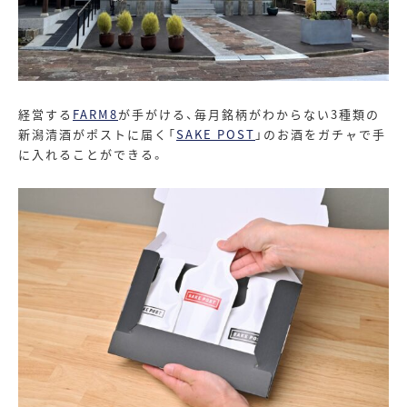
経営する
FARM8
が手がける、毎月銘柄がわからない
3
種類の
新潟清酒がポストに届く「
SAKE POST
」
のお酒をガチャで手
に入れることができる。