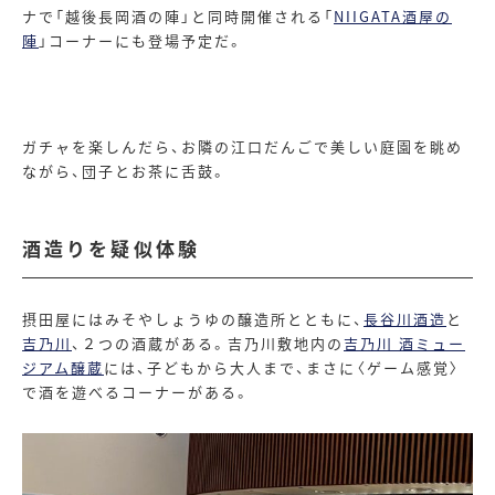
ナで「越後長岡酒の陣」と同時開催される「
NIIGATA酒屋の
陣
」コーナーにも登場予定だ。
ガチャを楽しんだら、お隣の江口だんごで美しい庭園を眺め
ながら、団子とお茶に舌鼓。
酒造りを疑似体験
摂田屋にはみそやしょうゆの醸造所とともに、
長谷川酒造
と
吉乃川
、２つの酒蔵がある。吉乃川敷地内の
吉乃川 酒ミュー
ジアム醸蔵
には、子どもから大人まで、まさに〈ゲーム感覚〉
で酒を遊べるコーナーがある。