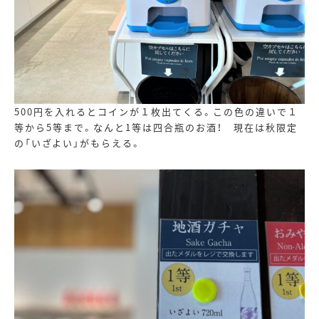
500円を入れるとコインが１枚出てくる。この色の違いで１
等から
5
等まで。なんと
1
等は四合瓶のお酒！ 現在は秋限定
の「いざよい」がもらえる。