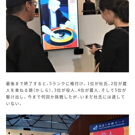
最後まで終了すると、
5
ランクに格付け。
1
位が杜氏、
2
位が蔵
人を束ねる頭（かしら）、
3
位が役人、
4
位が蔵人、そして
5
位が
駆け出し。今まで何回か挑戦したが、いまだ杜氏には達して
いない。