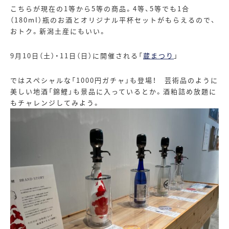
こちらが現在の
1
等から
5
等の商品。
4
等、
5
等でも
1
合
（
180ml
）瓶のお酒とオリジナル平杯セットがもらえるので、
おトク。新潟土産にもいい。
9月
10
日（土）・
11
日（日）に開催される「
蔵まつり
」
ではスぺシャルな「
1000
円ガチャ」も登場！ 芸術品のように
美しい地酒「錦鯉」も景品に入っているとか。酒粕詰め放題に
もチャレンジしてみよう。