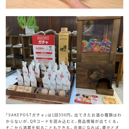
「
SAKEPOST
ガチャ」は
1
回
550
円。出てきたお酒の種類はわ
からないが、
QR
コードを読み込むと、商品情報が出てくる。
そこから酒蔵を知ることもできる。会員になれば、蔵元とオ