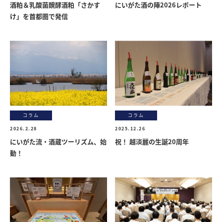
酒粕＆乳酸菌醗酵酒粕「さかす
にいがた酒の陣2026レポート
け」を首都圏で発信
コラム
コラム
2026.2.28
2025.12.26
にいがた流・酒蔵ツーリズム、始
祝！ 越淡麗の生誕20周年
動！