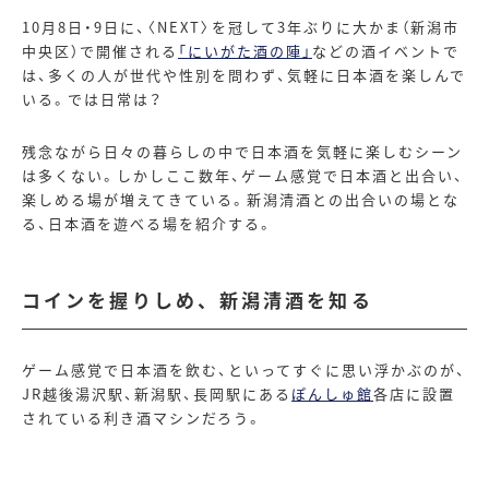
10月
8
日・
9
日に、〈
NEXT
〉を冠して
3
年ぶりに大かま（新潟市
中央区）で開催される
「にいがた酒の陣」
などの酒イベントで
は、多くの人が世代や性別を問わず、気軽に日本酒を楽しんで
いる。では日常は？
残念ながら日々の暮らしの中で日本酒を気軽に楽しむシーン
は多くない。しかしここ数年、ゲーム感覚で日本酒と出合い、
楽しめる場が増えてきている。新潟清酒との出合いの場とな
る、日本酒を遊べる場を紹介する。
コインを握りしめ、新潟清酒を知る
ゲーム感覚で日本酒を飲む、といってすぐに思い浮かぶのが、
JR
越後湯沢駅、新潟駅、長岡駅にある
ぽんしゅ館
各店に設置
されている利き酒マシンだろう。