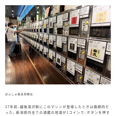
ぽんしゅ館長岡驛店
27年前、越後湯沢駅にこのマシンが登場したときは画期的だ
った。新潟県内全ての酒蔵の地酒が
1
コインで、ボタンを押す