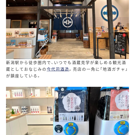
新潟駅から徒歩圏内で、いつでも酒蔵見学が楽しめる観光酒
蔵としておなじみの
今代司酒造
。売店の一角に「地酒ガチャ」
が鎮座している。