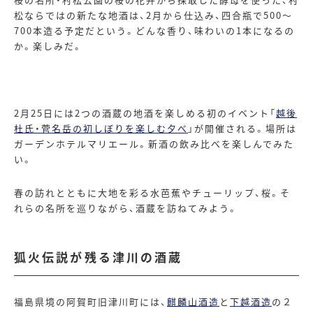
松ならではの新たな地酒は、
2
月から仕込み、四合瓶で
500
～
700
本造る予定だという。どんな香り、味わいの
1
本になるの
か。楽しみだ。
2月
25
日には
2
つの酒蔵の地酒を楽しめる初のイベント「
越後
杜氏・菅名岳の初しぼりを楽しむ夕べ
」が開催される。場所は
ガーデンホテルマリエール。新酒の飲み比べを楽しんでみた
い。
春の訪れとともに大地を彩る水芭蕉やチューリップ、桜。そ
れらの名所を巡りながら、酒蔵を訪ねてみよう。
狐火伝説が残る津川の酒蔵
福島県境の阿賀町旧津川町には、
麒麟山酒造
と
下越酒造
の２