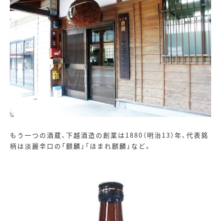
もう一つの酒蔵、下越酒造の創業は
1880
（明治
13
）年、代表銘
柄は淡麗辛口の「麒麟」「ほまれ麒麟」など。