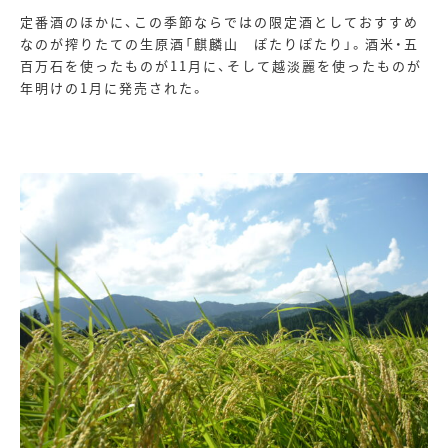
定番酒のほかに、この季節ならではの限定酒としておすすめ
なのが搾りたての生原酒「麒麟山 ぽたりぽたり」。酒米・五
百万石を使ったものが
11
月に、そして越淡麗を使ったものが
年明けの
1
月に発売された。