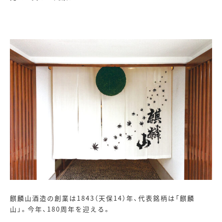
麒麟山酒造の創業は
1843
（天保
14
）年、代表銘柄は「麒麟
山」。今年、
180
周年を迎える。