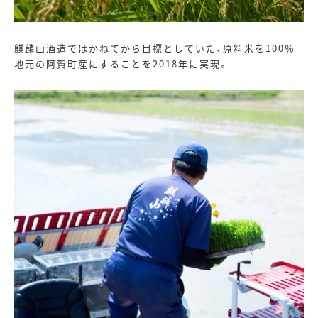
麒麟山酒造ではかねてから目標としていた、原料米を
100
％
地元の阿賀町産にすることを
2018
年に実現。