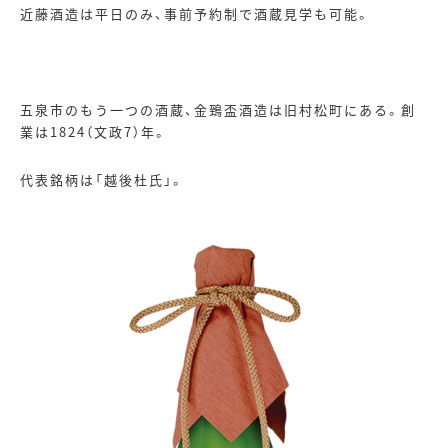
近藤酒造は平日のみ、事前予約制で酒蔵見学も可能。
五泉市のもう一つの酒蔵、金鵄盃酒造は旧村松町にある。創
業は
1824
（文政
7
）年。
代表銘柄は「越後杜氏」。