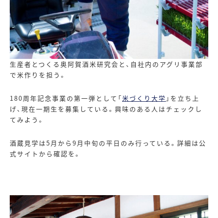
生産者とつくる奥阿賀酒米研究会と、自社内のアグリ事業部
で米作りを担う。
180周年記念事業の第一弾として「
米づくり大学
」を立ち上
げ、現在一期生を募集している。興味のある人はチェックし
てみよう。
酒蔵見学は
5
月から
9
月中旬の平日のみ行っている。詳細は公
式サイトから確認を。