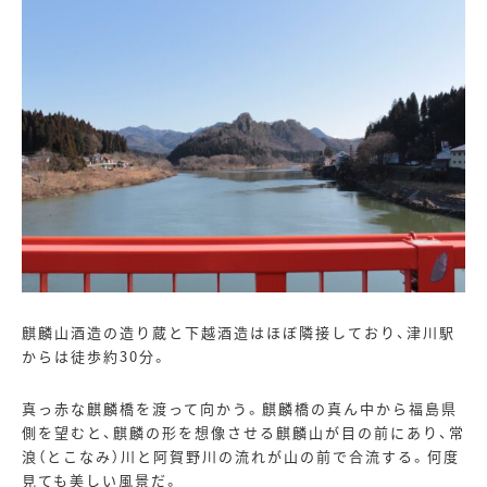
麒麟山酒造の造り蔵と下越酒造はほぼ隣接しており、津川駅
からは徒歩約
30
分。
真っ赤な麒麟橋を渡って向かう。麒麟橋の真ん中から福島県
側を望むと、麒麟の形を想像させる麒麟山が目の前にあり、常
浪（とこなみ）川と阿賀野川の流れが山の前で合流する。何度
見ても美しい風景だ。