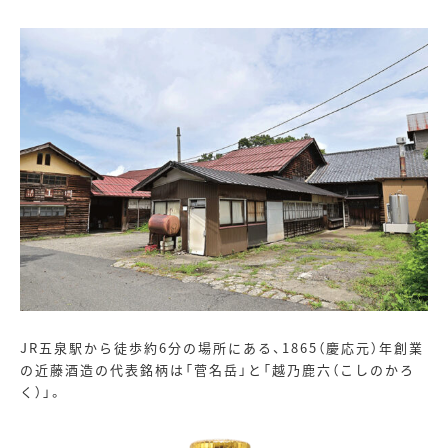
JR五泉駅から徒歩約
6
分の場所にある、
1865
（慶応元）年創業
の近藤酒造の代表銘柄は「菅名岳」と「越乃鹿六（こしのかろ
く）」。