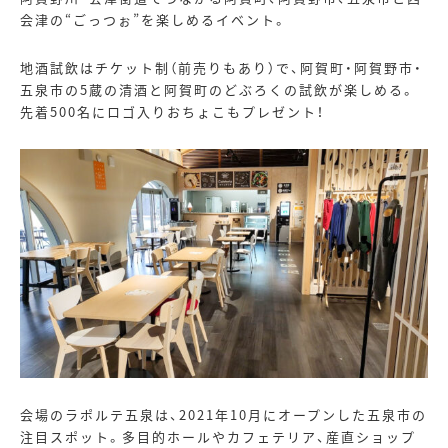
会津の“ごっつぉ”を楽しめるイベント。
地酒試飲はチケット制（前売りもあり）で、阿賀町・阿賀野市・
五泉市の
5
蔵の清酒と阿賀町のどぶろくの試飲が楽しめる。
先着
500
名にロゴ入りおちょこもプレゼント！
会場のラポルテ五泉は、
2021
年
10
月にオープンした五泉市の
注目スポット。多目的ホールやカフェテリア、産直ショップ