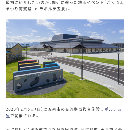
最初に紹介したいのが、間近に迫った地酒イベント「ごっつぉ
まつり阿賀路
in
ラポルテ五泉」。
2023年
2
月
5
日（日）に五泉市の交流拠点複合施設
ラポルテ五
泉
で開催される。
阿賀野川・会津街道でつながる阿賀町、阿賀野市、五泉市と西