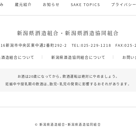
み
蔵元紹介
お知らせ
SAKE TOPICS
プライバシ
新潟県酒造組合・新潟県酒造協同組合
8116新潟市中央区東中通2番町292-2
TEL:025-229-1218 FAX:025-
県酒造組合について
新潟県酒造協同組合について
お問い
お酒は20歳になってから。飲酒運転は絶対にやめましょう。
妊娠中や授乳期の飲酒は、胎児・乳児の発育に影響するおそれがあります。
© 新潟県酒造組合・新潟県酒造協同組合