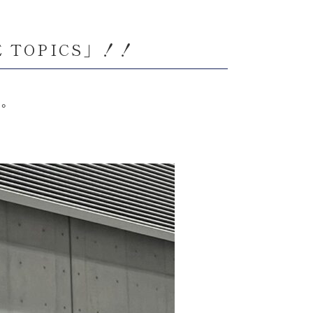
TOPICS」！！
。