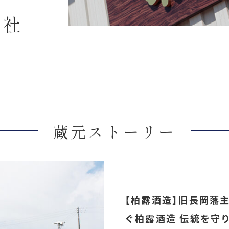
会社
蔵元ストーリー
【柏露酒造】旧長岡藩
ぐ柏露酒造 伝統を守