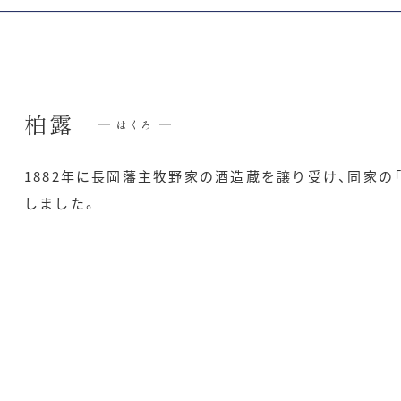
柏露
はくろ
1882年に長岡藩主牧野家の酒造蔵を譲り受け、同家の
しました。