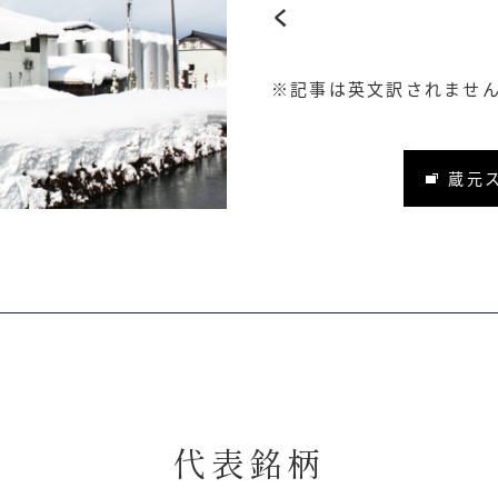
く
※記事は英文訳されません
蔵元
代表銘柄