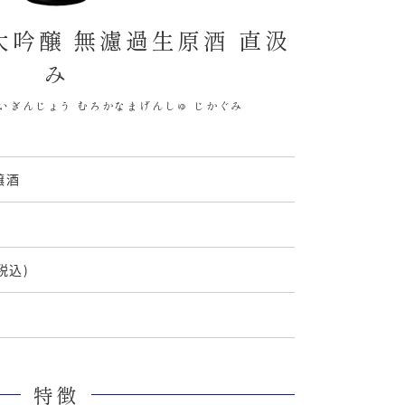
大吟醸 無濾過生原酒 直汲
み
いぎんじょう むろかなまげんしゅ じかぐみ
醸酒
(税込)
特徴