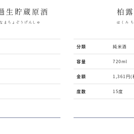
濾過生貯蔵原酒
柏露
かなまちょぞうげんしゅ
はくろ 
分類
純米酒
容量
720ml
金額
1,361円
度数
15度